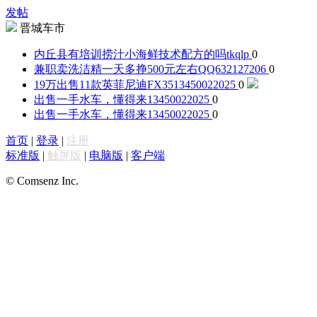
发帖
晋城车市
内丘县有培训捞汁小海鲜技术配方的吗
tkqlp
0
兼职卖洗洁精一天多挣500元左右
QQ632127206
0
19万出售11款英菲尼迪FX35
13450022025
0
出售一手水车，懂得来
13450022025
0
出售一手水车，懂得来
13450022025
0
首页
|
登录
|
注册
标准版
|
触屏版
|
电脑版
|
客户端
© Comsenz Inc.